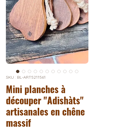
SKU : BL-ART5211561
Mini planches à
découper "Adishàts"
artisanales en chêne
massif