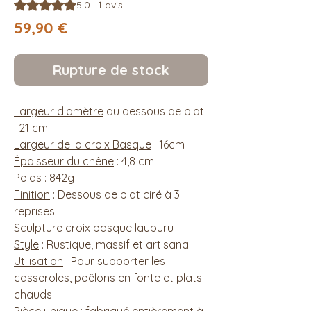
La note est de 5.0 sur cinq étoiles selon 1 avis
5.0 | 1 avis
Prix
59,90 €
Rupture de stock
Largeur diamètre
du dessous de plat
: 21 cm
Largeur de la croix Basque
: 16cm
Épaisseur du chêne
: 4,8 cm
Poids
: 842g
Finition
: Dessous de plat ciré à 3
reprises
Sculpture
croix basque lauburu
Style
: Rustique, massif et artisanal
Utilisation
: Pour supporter les
casseroles, poêlons en fonte et plats
chauds