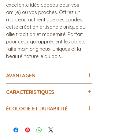
excellente idée cadeau pour vos
ami(e) ou vos proches. Offrez un
morceau authentique des Landes,
cette création artisanale unique qui
allie tradition et modernité. Parfait
pour ceux qui apprécient les objets
faits main originaux, uniques et la
beauté naturelle du bois.
AVANTAGES
Artisanat unique
: Cette pièce est unique,
CARACTÉRISTIQUES
fruit du savoir-faire et de la créativité,
garantissant que le produit final est un
Matériau
: Le bois est local, coupé et
véritable objet d'art.
ÉCOLOGIE ET DURABILITÉ
choisit selon les besoins, réduisant ainsi
Durabilité et écologie
: L'utilisation de bois
l'empreinte carbone associée au
local et le processus de fabrication à la
Utilisation de matériaux locaux
: Le bois
transport. Le traitement de ce bois des
main minimisent l'empreinte écologique
est local, réduisant ainsi l'empreinte
Landes, réputé pour sa résistance et sa
de ce produit, le rendant, très respectueux
carbone associée au transport.
beauté naturelle, favorise l'économie