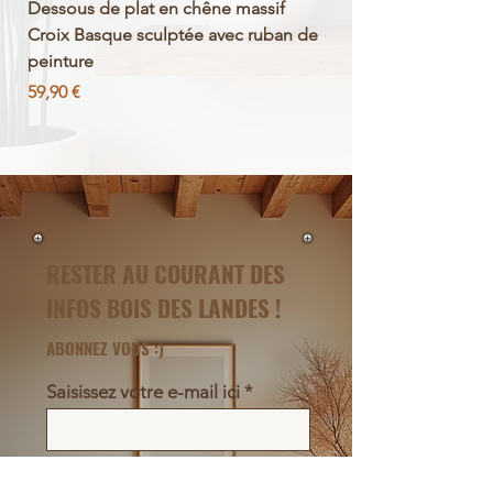
Dessous de plat en chêne massif
Bateau de pêche décor
Croix Basque sculptée avec ruban de
en bois de pin massif
peinture
Prix
39,90 €
Prix
59,90 €
RESTER AU COURANT DES
INFOS BOIS DES LANDES !
ABONNEZ VOUS :)
Saisissez votre e-mail ici