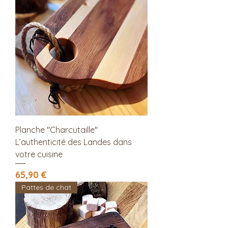
Planche "Charcutaille"
L’authenticité des Landes dans
votre cuisine
Prix
65,90 €
Pattes de chat