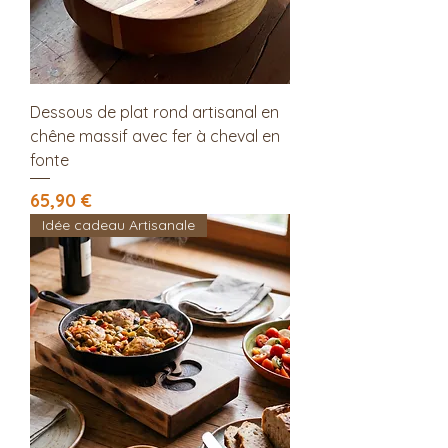
Dessous de plat rond artisanal en
chêne massif avec fer à cheval en
fonte
Prix
65,90 €
Idée cadeau Artisanale