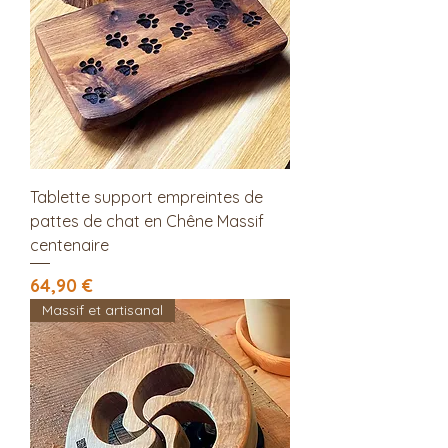
Tablette support empreintes de
pattes de chat en Chêne Massif
centenaire
Prix
64,90 €
Massif et artisanal