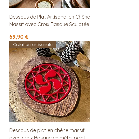
Dessous de Plat Artisanal en Chêne
Massif avec Croix Basque Sculptée
Prix
69,90 €
Création artisanale
Dessous de plat en chêne massif
avec croix Basque en métal peint