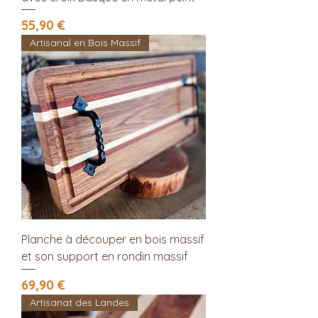
Prix
55,90 €
Artisanal en Bois Massif
Planche à découper en bois massif
et son support en rondin massif
Prix
69,90 €
Artisanat des Landes