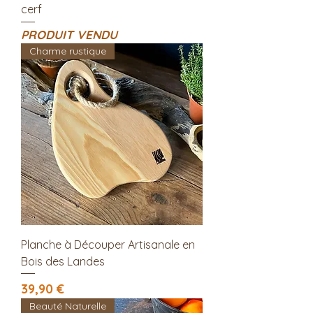
cerf
PRODUIT VENDU
Charme rustique
Planche à Découper Artisanale en
Bois des Landes
Prix
39,90 €
Beauté Naturelle