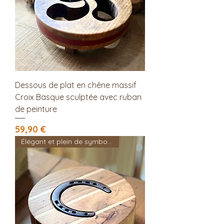
Dessous de plat en chêne massif
Croix Basque sculptée avec ruban
de peinture
Prix
59,90 €
Élégant et plein de symboles